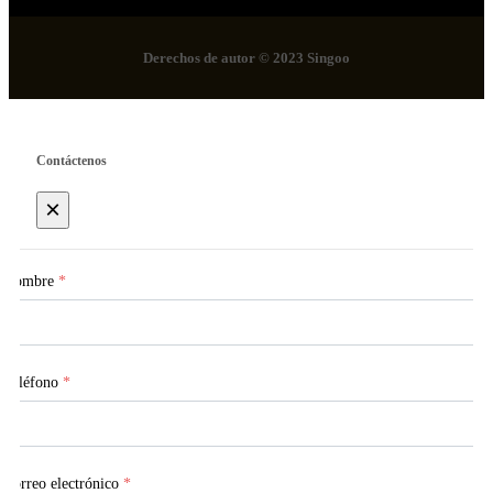
Derechos de autor © 2023 Singoo
Contáctenos
×
Nombre
*
Teléfono
*
Correo electrónico
*