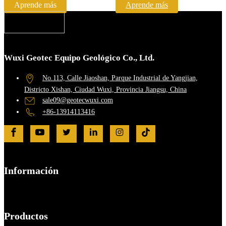
Aprende más
Aprende más
Wuxi Geotec Equipo Geológico Co., Ltd.
No.113, Calle Jiaoshan, Parque Industrial de Yangjian,
Districto Xishan, Ciudad Wuxi, Provincia Jiangsu, China
sale09@geotecwuxi.com
+86-13914113416
Información
Productos